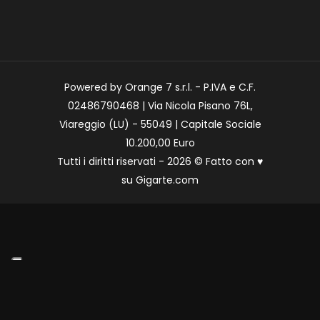
Powered by Orange 7 s.r.l. - P.IVA e C.F.
02486790468 | Via Nicola Pisano 76L,
Viareggio (LU) - 55049 | Capitale Sociale
10.200,00 Euro
Tutti i diritti riservati - 2026 © Fatto con
♥
su
Gigarte.com
Le tue preferenze relative alla privacy
Informativa sulla raccolta