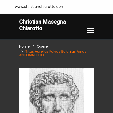
www.christianchiarotto.com
Christian Masegna
Chiarotto
Home
Opere
Titus Aurelius Fulvus Boionius Arrius
ANTONINO PIO