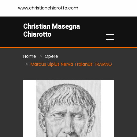
www.christianchiarotto.com
Christian Masegna
Chiarotto
Home
Opere
Marcus Ulpius Nerva Traianus TRAIANO