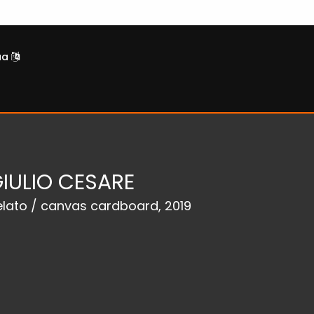
ua
GIULIO CESARE
telato / canvas cardboard, 2019