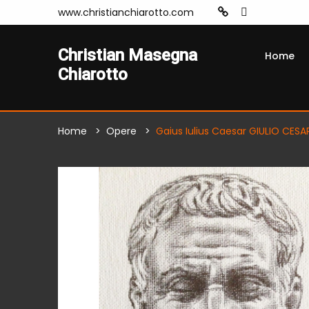
www.christianchiarotto.com
Christian Masegna
Home
Chiarotto
Home
Opere
Gaius Iulius Caesar GIULIO CESA