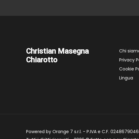
Christian Masegna
Chi siam
Chiarotto
Privacy P
Cookie Po
Lingua
Powered by Orange 7 s.r.l. - P.IVA e C.F. 02486790468